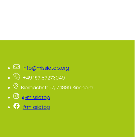
info@missiotop.org
+49 157 87273049
Bierbachstr. 17, 74889 Sinsheim
@missiotop
#missiotop