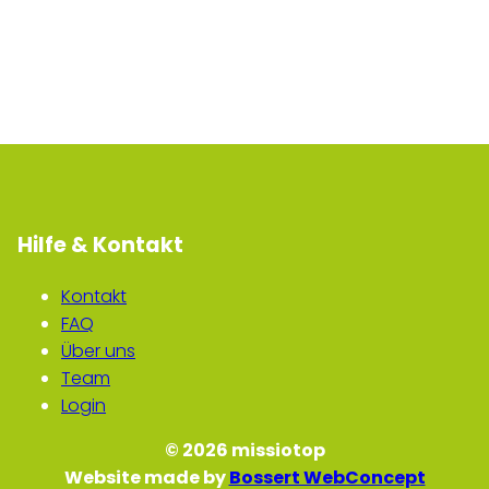
Hilfe & Kontakt
Kontakt
FAQ
Über uns
Team
Login
© 2026 missiotop
Website made by
Bossert WebConcept