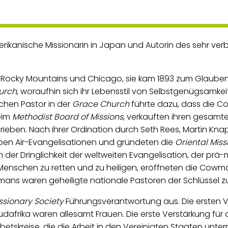
erikanische Missionarin in Japan und Autorin des sehr v
 Rocky Mountains und Chicago, sie kam 1893 zum Glauben,
urch
, woraufhin sich ihr Lebensstil von Selbstgenügsamke
chen Pastor in der
Grace Church
führte dazu, dass die C
beim
Methodist Board of Missions
, verkauften ihren gesamte
rieben. Nach ihrer Ordination durch Seth Rees, Martin Knap
en Air-Evangelisationen und gründeten die
Oriental Miss
 der Dringlichkeit der weltweiten Evangelisation, der prä-m
Menschen zu retten und zu heiligen, eröffneten die Cowm
ans waren geheiligte nationale Pastoren der Schlüssel z
ssionary Society
Führungsverantwortung aus. Die ersten V
üdafrika waren allesamt Frauen. Die erste Verstärkung für
ebetskreise, die die Arbeit in den Vereinigten Staaten unte