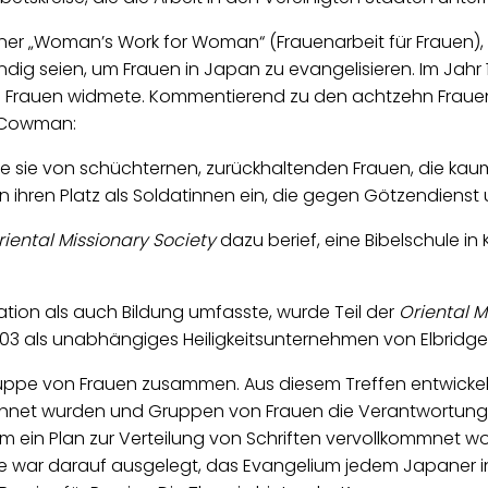
ner „Woman’s Work for Woman“ (Frauenarbeit für Frauen),
dig seien, um Frauen in Japan zu evangelisieren. Im Jahr 
hen Frauen widmete. Kommentierend zu den achtzehn Frauen
e Cowman:
 die sie von schüchternen, zurückhaltenden Frauen, die ka
 ihren Platz als Soldatinnen ein, die gegen Götzendiens
riental Missionary Society
dazu berief, eine Bibelschule i
sation als auch Bildung umfasste, wurde Teil der
Oriental M
1903 als unabhängiges Heiligkeitsunternehmen von Elbrid
ruppe von Frauen zusammen. Aus diesem Treffen entwickelt
rechnet wurden und Gruppen von Frauen die Verantwortung
em ein Plan zur Verteilung von Schriften vervollkommnet w
 war darauf ausgelegt, das Evangelium jedem Japaner in