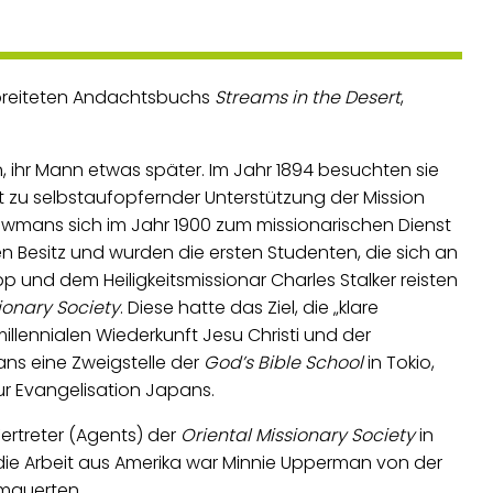
erbreiteten Andachtsbuchs
Streams in the Desert
,
 ihr Mann etwas später. Im Jahr 1894 besuchten sie
it zu selbstaufopfernder Unterstützung der Mission
owmans sich im Jahr 1900 zum missionarischen Dienst
n Besitz und wurden die ersten Studenten, die sich an
p und dem Heiligkeitsmissionar Charles Stalker reisten
ionary Society
. Diese hatte das Ziel, die „klare
illennialen Wiederkunft Jesu Christi und der
ans eine Zweigstelle der
God’s Bible School
in Tokio,
ur Evangelisation Japans.
ertreter (Agents) der
Oriental Missionary Society
in
 die Arbeit aus Amerika war Minnie Upperman von der
rmauerten.