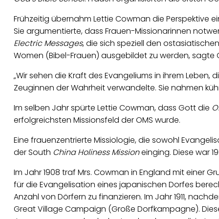
Frühzeitig übernahm Lettie Cowman die Perspektive ei
Sie argumentierte, dass Frauen-Missionarinnen notwen
Electric Messages
, die sich speziell den ostasiatisc
Women (Bibel-Frauen) ausgebildet zu werden, sagt
„Wir sehen die Kraft des Evangeliums in ihrem Leben,
Zeuginnen der Wahrheit verwandelte. Sie nahmen kühn
Im selben Jahr spürte Lettie Cowman, dass Gott die
O
erfolgreichsten Missionsfeld der OMS wurde.
Eine frauenzentrierte Missiologie, die sowohl Evangeli
der South
China Holiness Mission
einging. Diese war 
Im Jahr 1908 traf Mrs. Cowman in England mit einer G
für die Evangelisation eines japanischen Dorfes be
Anzahl von Dörfern zu finanzieren. Im Jahr 1911, nachd
Great Village Campaign (Große Dorfkampagne). Diese