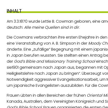
INHALT
Am 3.3.1870 wurde Lettie B. Cowman geboren, eine am
deutsch:
Alle meine Quellen sind in dir
.
Die Cowmans verbrachten ihre ersten Ehejahre in den
eine Veranstaltung von A. B. Simpson in der
Moody Ch
änderte. Eine „zufällige“ Begegnung mit einem japanis
in Japan berufen wussten. Sie stellten einen Antrag 
der
God’s Bible and Missionary Training School
einsch
sie1901 gemeinsam nach Japan aus, begannen mit Op
Heiligkeitslehre nach Japan zu bringen“. Überzeugt von
Notwendigkeit aggressiver Evangelisationsarbeit, um 
um japanische Evangelisten auszubilden. Für die Cowm
Frauen übten in allen Bereichen der frühen
Oriental Mi
Kanada, Australien, dem Vereinigten Königreich und S
God’s Bible School
. Frauen organisierten die ersten G