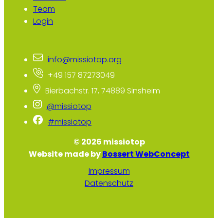
Team
Login
info@missiotop.org
+49 157 87273049
Bierbachstr. 17, 74889 Sinsheim
@missiotop
#missiotop
© 2026 missiotop
Website made by
Bossert WebConcept
Impressum
Datenschutz