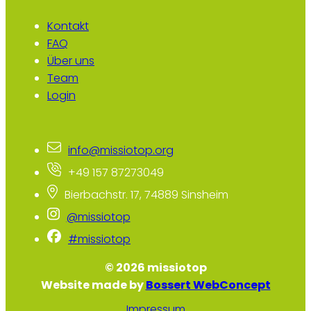
Kontakt
FAQ
Über uns
Team
Login
info@missiotop.org
+49 157 87273049
Bierbachstr. 17, 74889 Sinsheim
@missiotop
#missiotop
© 2026 missiotop
Website made by
Bossert WebConcept
Impressum