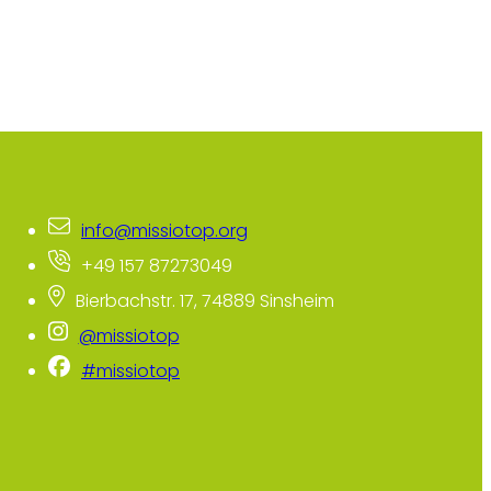
info@missiotop.org
+49 157 87273049
Bierbachstr. 17, 74889 Sinsheim
@missiotop
#missiotop