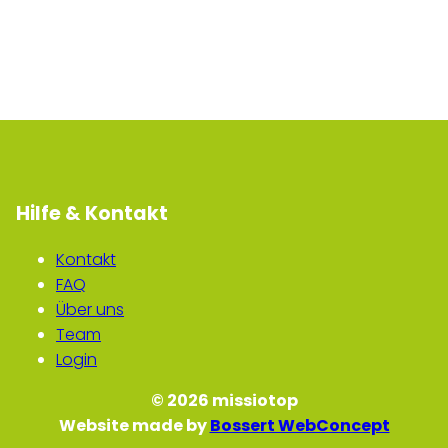
Hilfe & Kontakt
Kontakt
FAQ
Über uns
Team
Login
© 2026 missiotop
Website made by
Bossert WebConcept