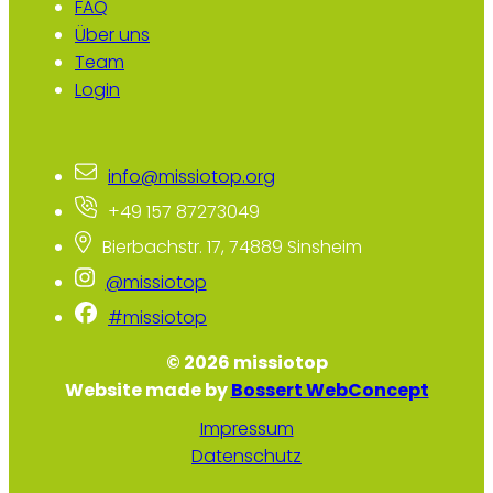
FAQ
Über uns
Team
Login
info@missiotop.org
+49 157 87273049
Bierbachstr. 17, 74889 Sinsheim
@missiotop
#missiotop
© 2026 missiotop
Website made by
Bossert WebConcept
Impressum
Datenschutz