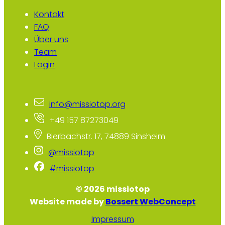
Kontakt
FAQ
Über uns
Team
Login
info@missiotop.org
+49 157 87273049
Bierbachstr. 17, 74889 Sinsheim
@missiotop
#missiotop
© 2026 missiotop
Website made by
Bossert WebConcept
Impressum