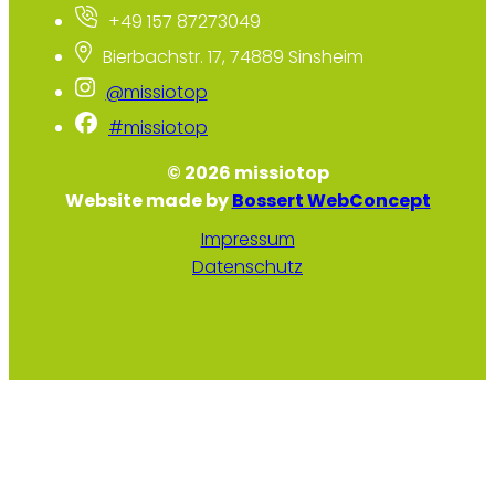
+49 157 87273049
Bierbachstr. 17, 74889 Sinsheim
@missiotop
#missiotop
© 2026 missiotop
Website made by
Bossert WebConcept
Impressum
Datenschutz