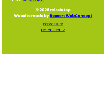
#missiotop
© 2026 missiotop
Website made by
Bossert WebConcept
Impressum
Datenschutz