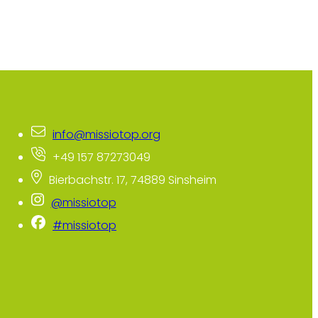
info@missiotop.org
+49 157 87273049
Bierbachstr. 17, 74889 Sinsheim
@missiotop
#missiotop