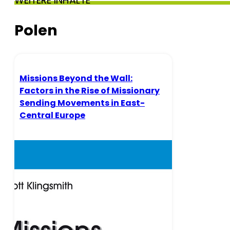
WEITERE INHALTE
Polen
Missions Beyond the Wall:
Factors in the Rise of Missionary
Sending Movements in East-
Central Europe