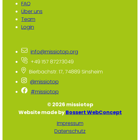
FAQ
Über uns
Team
Login
info@missiotop.org
+49 157 87273049
Bierbachstr. 17, 74889 Sinsheim
@missiotop
#missiotop
© 2026 missiotop
Website made by
Bossert WebConcept
Impressum
Datenschutz