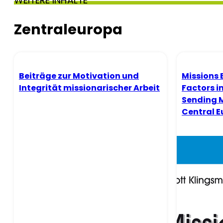
WEITERE INHALTE
Zentraleuropa
Beiträge zur Motivation und
Missions 
Integrität missionarischer Arbeit
Factors in
Sending 
Central E