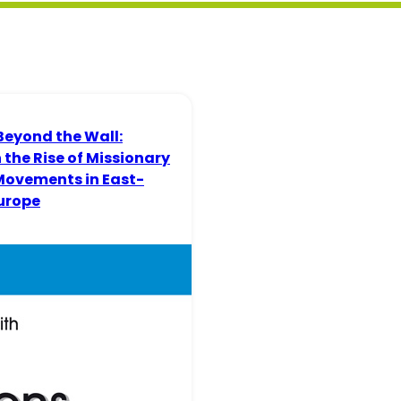
Beyond the Wall:
 the Rise of Missionary
Movements in East-
urope