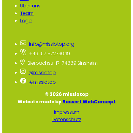
Über uns
Team
Login
info@missiotop.org
+49 157 87273049
Bierbachstr. 17, 74889 Sinsheim
@missiotop
#missiotop
© 2026 missiotop
Website made by
Bossert WebConcept
Impressum
Datenschutz