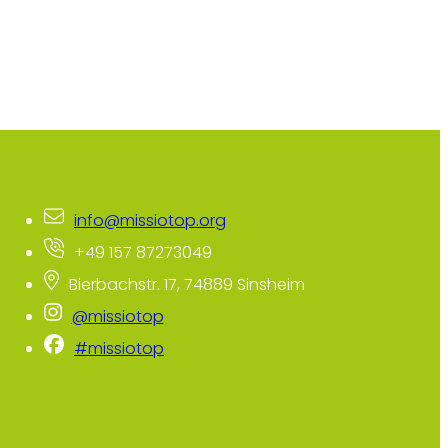
info@missiotop.org
+49 157 87273049
Bierbachstr. 17, 74889 Sinsheim
@missiotop
#missiotop