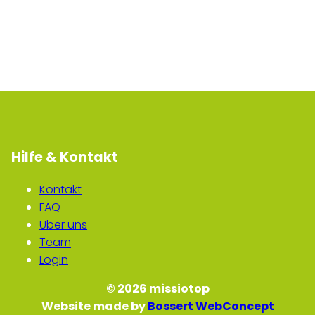
Hilfe & Kontakt
Kontakt
FAQ
Über uns
Team
Login
© 2026 missiotop
Website made by
Bossert WebConcept