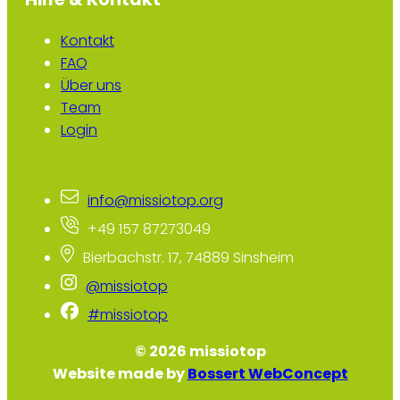
Kontakt
FAQ
Über uns
Team
Login
info@missiotop.org
+49 157 87273049
Bierbachstr. 17, 74889 Sinsheim
@missiotop
#missiotop
© 2026 missiotop
Website made by
Bossert WebConcept