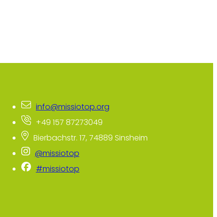
info@missiotop.org
+49 157 87273049
Bierbachstr. 17, 74889 Sinsheim
@missiotop
#missiotop