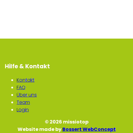
Hilfe & Kontakt
Kontakt
FAQ
Über uns
Team
Login
© 2026 missiotop
Website made by
Bossert WebConcept