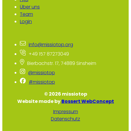
Über uns
Team
Login
info@missiotop.org
+49 157 87273049
Bierbachstr. 17, 74889 Sinsheim
@missiotop
#missiotop
© 2026 missiotop
Website made by
Bossert WebConcept
Impressum
Datenschutz